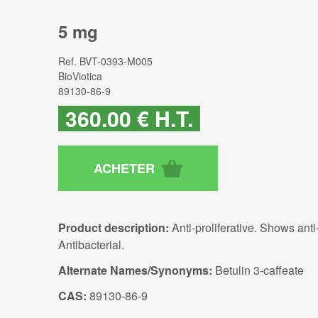
5 mg
Ref.
BVT-0393-M005
BioViotica
89130-86-9
360
.00
€
H.T.
Product description:
Anti-proliferative. Shows ant
Antibacterial.
Alternate Names/Synonyms:
Betulin 3-caffeate
CAS:
89130-86-9