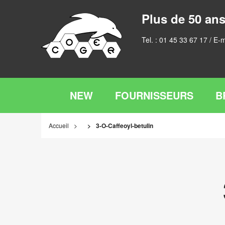
Plus de 50 ans
Tel. :
01 45 33 67 17
/ E-m
NEW
FOURNISSEURS
B
Accueil
3-O-Caffeoyl-betulin