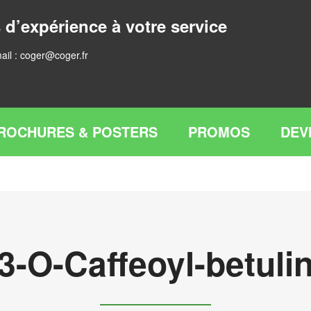
 d’expérience à votre service
ail :
coger@coger.fr
ROCHURES & POSTERS
PROMOS
DEV
3-O-Caffeoyl-betuli