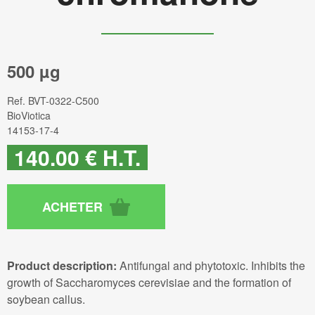
500 µg
Ref.
BVT-0322-C500
BioViotica
14153-17-4
140
.00
€
H.T.
Product description:
Antifungal and phytotoxic. Inhibits the
growth of Saccharomyces cerevisiae and the formation of
soybean callus.