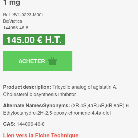
1 mg
Ref.
BVT-0223-M001
BioViotica
144096-46-8
145
.00
€
H.T.
Product description:
Tricyclic analog of agistatin A.
Cholesterol biosynthesis inhibitor.
Alternate Names/Synonyms:
(2R,4S,4aR,5R,6R,8aR)-6-
Ethyloctahydro-2H-2,5-epoxy-chromene-4,4a-diol
CAS:
144096-46-8
Lien vers la Fiche Technique