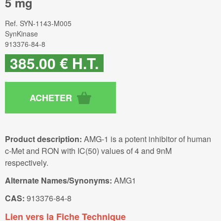
5 mg
Ref.
SYN-1143-M005
SynKinase
913376-84-8
385
.00
€
H.T.
Product description:
AMG-1 is a potent inhibitor of human
c-Met and RON with IC(50) values of 4 and 9nM
respectively.
Alternate Names/Synonyms:
AMG1
CAS:
913376-84-8
Lien vers la Fiche Technique