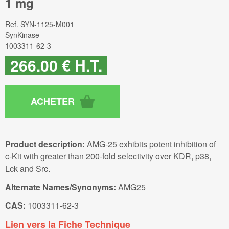
1 mg
Ref.
SYN-1125-M001
SynKinase
1003311-62-3
266
.00
€
H.T.
Product description:
AMG-25 exhibits potent inhibition of
c-Kit with greater than 200-fold selectivity over KDR, p38,
Lck and Src.
Alternate Names/Synonyms:
AMG25
CAS:
1003311-62-3
Lien vers la Fiche Technique