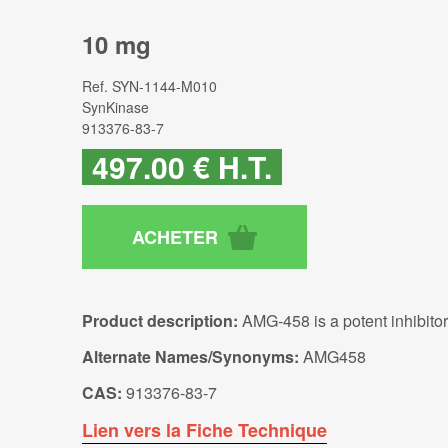
10 mg
Ref.
SYN-1144-M010
SynKinase
913376-83-7
497
.00
€
H.T.
Product description:
AMG-458 is a potent inhibito
Alternate Names/Synonyms:
AMG458
CAS:
913376-83-7
Lien vers la Fiche Technique