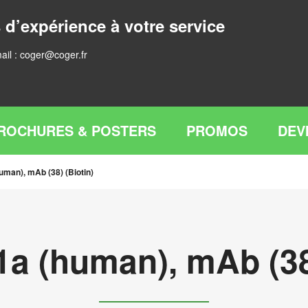
 d’expérience à votre service
ail :
coger@coger.fr
ROCHURES & POSTERS
PROMOS
DEV
uman), mAb (38) (Biotin)
1a (human), mAb (38)