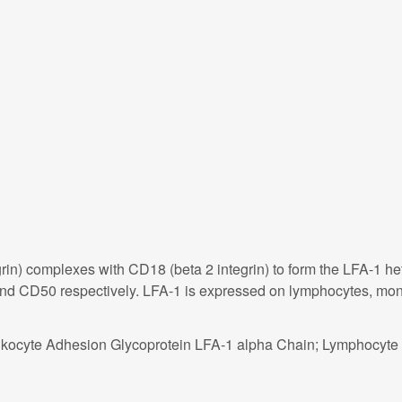
n) complexes with CD18 (beta 2 integrin) to form the LFA-1 he
d CD50 respectively. LFA-1 is expressed on lymphocytes, monocy
eukocyte Adhesion Glycoprotein LFA-1 alpha Chain; Lymphocyte 