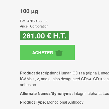
100 µg
Ref.
ANC-158-030
Ancell Corporation
281
.00
€
H.T.
Product description:
Human CD11a (alpha L integri
ICAMs 1, 2, and 3, also designated CD54, CD102 an
adhesion.
Alternate Names/Synonyms:
Integrin alpha-L; L
Product Type:
Monoclonal Antibody