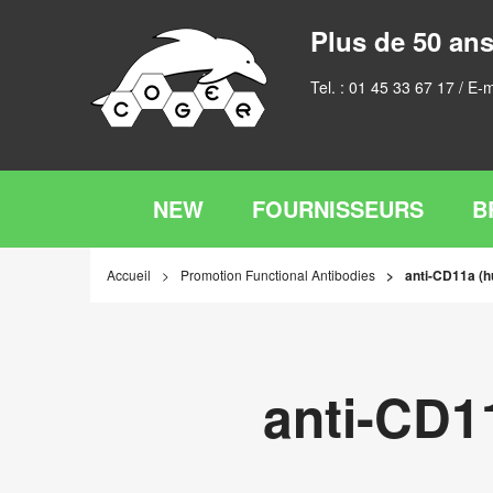
Plus de 50 ans
Tel. :
01 45 33 67 17
/ E-m
NEW
FOURNISSEURS
B
Accueil
Promotion Functional Antibodies
anti-CD11a (h
anti-CD1