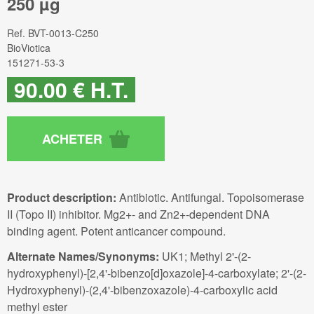
250 µg
Ref.
BVT-0013-C250
BioViotica
151271-53-3
90
.00
€
H.T.
Product description:
Antibiotic. Antifungal. Topoisomerase
II (Topo II) inhibitor. Mg2+- and Zn2+-dependent DNA
binding agent. Potent anticancer compound.
Alternate Names/Synonyms:
UK1; Methyl 2'-(2-
hydroxyphenyl)-[2,4'-bibenzo[d]oxazole]-4-carboxylate; 2'-(2-
Hydroxyphenyl)-(2,4'-bibenzoxazole)-4-carboxylic acid
methyl ester