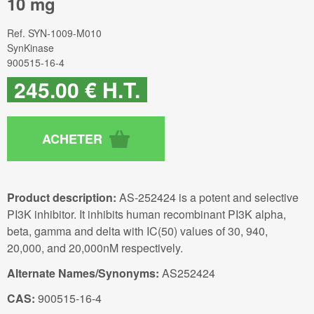
10 mg
Ref.
SYN-1009-M010
SynKinase
900515-16-4
245
.00
€
H.T.
Product description:
AS-252424 is a potent and selective
PI3K inhibitor. It inhibits human recombinant PI3K alpha,
beta, gamma and delta with IC(50) values of 30, 940,
20,000, and 20,000nM respectively.
Alternate Names/Synonyms:
AS252424
CAS:
900515-16-4