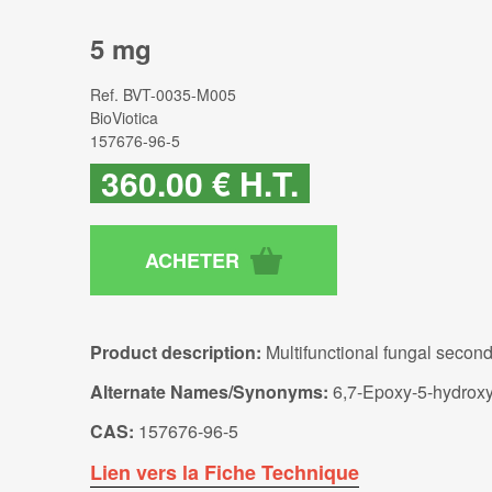
5 mg
Ref.
BVT-0035-M005
BioViotica
157676-96-5
360
.00
€
H.T.
Product description:
Multifunctional fungal secon
Alternate Names/Synonyms:
6,7-Epoxy-5-hydroxym
CAS:
157676-96-5
Lien vers la Fiche Technique