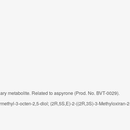
dary metabolite. Related to aspyrone (Prod. No. BVT-0029).
ethyl-3-octen-2,5-diol; (2R,5S,E)-2-((2R,3S)-3-Methyloxiran-2-y