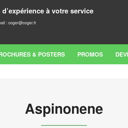
 d’expérience à votre service
ail :
coger@coger.fr
ROCHURES & POSTERS
PROMOS
DEV
Aspinonene