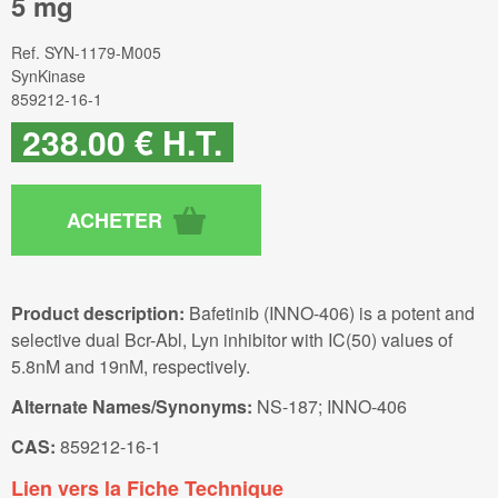
5 mg
Ref.
SYN-1179-M005
SynKinase
859212-16-1
238
.00
€
H.T.
Product description:
Bafetinib (INNO-406) is a potent and
selective dual Bcr-Abl, Lyn inhibitor with IC(50) values of
5.8nM and 19nM, respectively.
Alternate Names/Synonyms:
NS-187; INNO-406
CAS:
859212-16-1
Lien vers la Fiche Technique