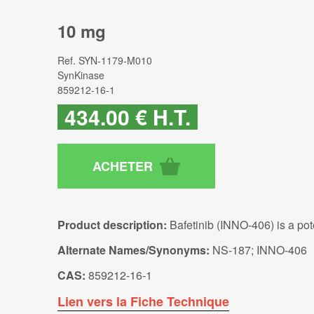
10 mg
Ref.
SYN-1179-M010
SynKinase
859212-16-1
434
.00
€
H.T.
Product description:
Bafetinib (INNO-406) is a pot
Alternate Names/Synonyms:
NS-187; INNO-406
CAS:
859212-16-1
Lien vers la Fiche Technique