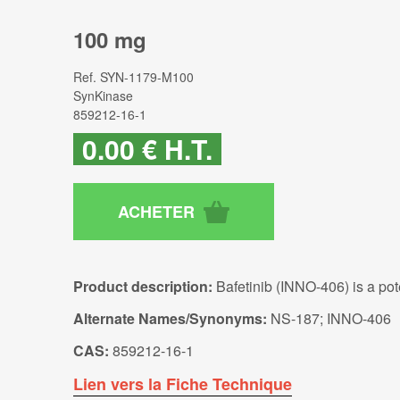
100 mg
Ref.
SYN-1179-M100
SynKinase
859212-16-1
0
.00
€
H.T.
Product description:
Bafetinib (INNO-406) is a pot
Alternate Names/Synonyms:
NS-187; INNO-406
CAS:
859212-16-1
Lien vers la Fiche Technique