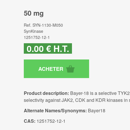
50 mg
Ref.
SYN-1130-M050
SynKinase
1251752-12-1
0
.00
€
H.T.
Product description:
Bayer-18 is a selective TYK
selectivity against JAK2, CDK and KDR kinases in 
Alternate Names/Synonyms:
Bayer18
CAS:
1251752-12-1