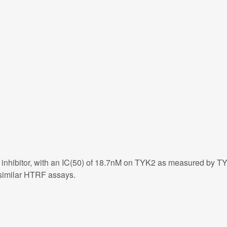
2 inhibitor, with an IC(50) of 18.7nM on TYK2 as measured b
similar HTRF assays.