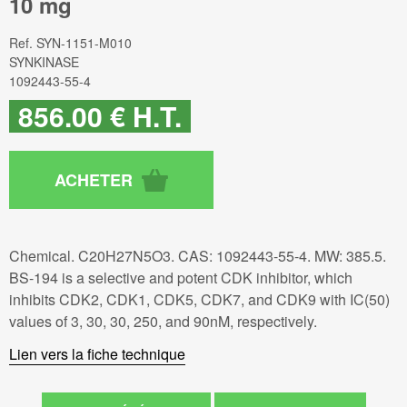
10 mg
Ref.
SYN-1151-M010
SYNKINASE
1092443-55-4
856
.00
€
H.T.
Chemical. C20H27N5O3. CAS: 1092443-55-4. MW: 385.5.
BS-194 is a selective and potent CDK inhibitor, which
inhibits CDK2, CDK1, CDK5, CDK7, and CDK9 with IC(50)
values of 3, 30, 30, 250, and 90nM, respectively.
Lien vers la fiche technique