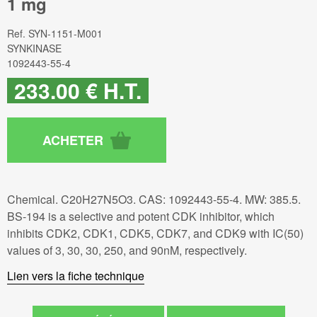
1 mg
Ref.
SYN-1151-M001
SYNKINASE
1092443-55-4
233
.00
€
H.T.
Chemical. C20H27N5O3. CAS: 1092443-55-4. MW: 385.5.
BS-194 is a selective and potent CDK inhibitor, which
inhibits CDK2, CDK1, CDK5, CDK7, and CDK9 with IC(50)
values of 3, 30, 30, 250, and 90nM, respectively.
Lien vers la fiche technique