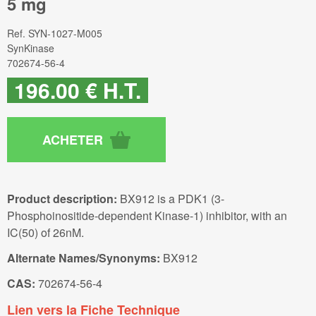
5 mg
Ref.
SYN-1027-M005
SynKinase
702674-56-4
196
.00
€
H.T.
Product description:
BX912 is a PDK1 (3-
Phosphoinositide-dependent Kinase-1) inhibitor, with an
IC(50) of 26nM.
Alternate Names/Synonyms:
BX912
CAS:
702674-56-4
Lien vers la Fiche Technique