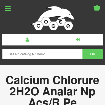
Calcium Chlorure
2H2O Analar Np
Acs/R.Pe