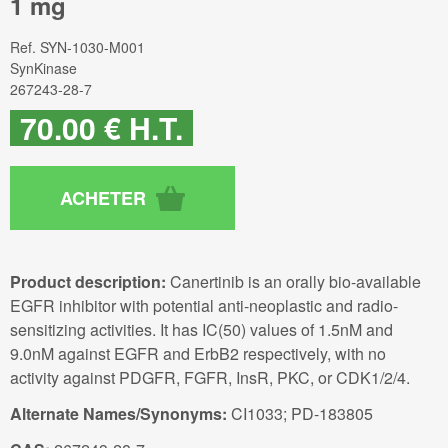
1 mg
Ref.
SYN-1030-M001
SynKinase
267243-28-7
70
.00
€
H.T.
Product description:
Canertinib is an orally bio-available
EGFR inhibitor with potential anti-neoplastic and radio-
sensitizing activities. It has IC(50) values of 1.5nM and
9.0nM against EGFR and ErbB2 respectively, with no
activity against PDGFR, FGFR, InsR, PKC, or CDK1/2/4.
Alternate Names/Synonyms:
CI1033; PD-183805