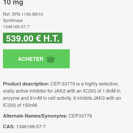
10 mg
Ref.
SYN-1156-M010
SynKinase
1346168-57-7
539
.00
€
H.T.
Product description:
CEP-33779 is a highly selective,
orally active inhibitor for JAK2 with an IC(50) of 1.8nM in
enzyme and 61nM in cell activity. It inhibits JAK3 with an
IC(50) of 150nM.
Alternate Names/Synonyms:
CEP33779
CAS:
1346168-57-7