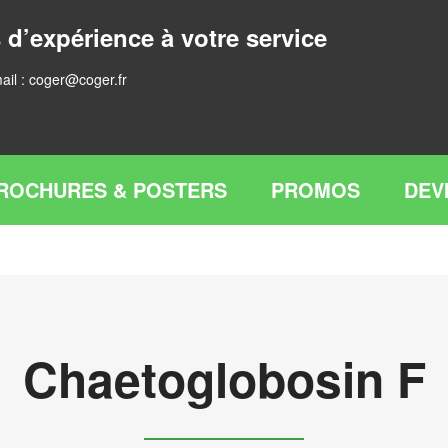
 d’expérience à votre service
ail :
coger@coger.fr
ROCHURES & POSTERS
PROMOS
DEV
Chaetoglobosin F