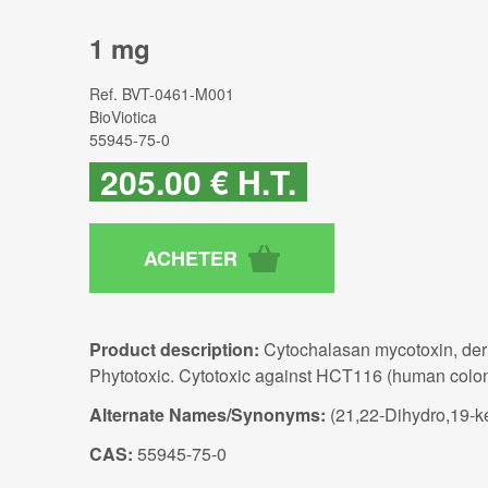
1 mg
Ref.
BVT-0461-M001
BioViotica
55945-75-0
205
.00
€
H.T.
Product description:
Cytochalasan mycotoxin, deri
Phytotoxic. Cytotoxic against HCT116 (human colon
Alternate Names/Synonyms:
(21,22-Dihydro,19-k
CAS:
55945-75-0