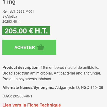
1 mg
Ref.
BVT-0263-M001
BioViotica
20283-48-1
205
.00
€
H.T.
Product description:
16-membered macrolide antibiotic.
Broad spectrum antimicrobial. Antibacterial and antifungal.
Protein biosynthesis inhibitor.
Alternate Names/Synonyms:
Aldgamycin D; NSC 150439
CAS:
20283-48-1
Lien vers la Fiche Technique