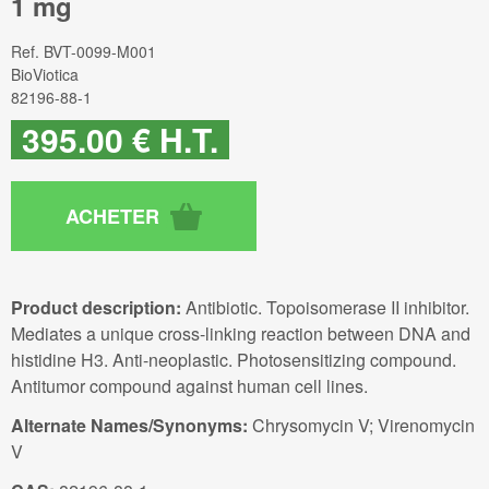
1 mg
Ref.
BVT-0099-M001
BioViotica
82196-88-1
395
.00
€
H.T.
Product description:
Antibiotic. Topoisomerase II inhibitor.
Mediates a unique cross-linking reaction between DNA and
histidine H3. Anti-neoplastic. Photosensitizing compound.
Antitumor compound against human cell lines.
Alternate Names/Synonyms:
Chrysomycin V; Virenomycin
V