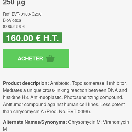
250 µg
Ref.
BVT-0100-C250
BioViotica
83852-56-6
160
.00
€
H.T.
Product description:
Antibiotic. Topoisomerase II inhibitor.
Mediates a unique cross-linking reaction between DNA and
histidine H3. Anti-neoplastic. Photosensitizing compound.
Antitumor compound against human cell lines. Less potent
than chrysomycin A (Prod. No. BVT-0099).
Alternate Names/Synonyms:
Chrysomycin M; Virenomycin
M