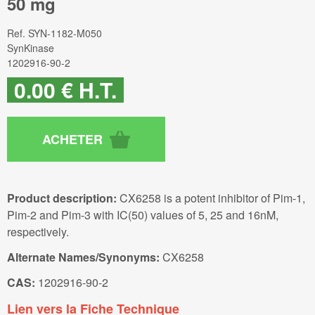
50 mg
Ref.
SYN-1182-M050
SynKinase
1202916-90-2
0
.00
€
H.T.
Product description:
CX6258 is a potent inhibitor of Pim-1,
Pim-2 and Pim-3 with IC(50) values of 5, 25 and 16nM,
respectively.
Alternate Names/Synonyms:
CX6258
CAS:
1202916-90-2
Lien vers la Fiche Technique