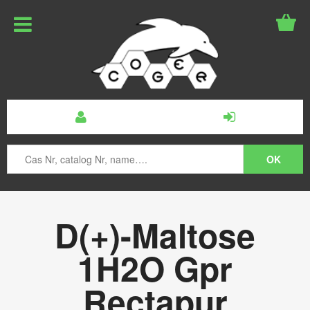
D(+)-Maltose
1H2O Gpr
Rectapur