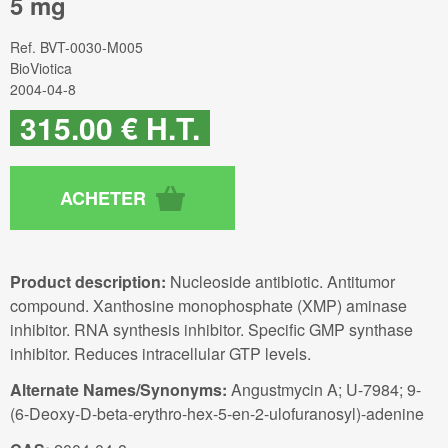
5 mg
Ref.
BVT-0030-M005
BioViotica
2004-04-8
315
.00
€
H.T.
Product description:
Nucleoside antibiotic. Antitumor
compound. Xanthosine monophosphate (XMP) aminase
inhibitor. RNA synthesis inhibitor. Specific GMP synthase
inhibitor. Reduces intracellular GTP levels.
Alternate Names/Synonyms:
Angustmycin A; U-7984; 9-
(6-Deoxy-D-beta-erythro-hex-5-en-2-ulofuranosyl)-adenine