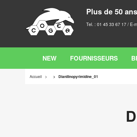
Plus de 50 ans
Tel. :
01 45 33 67 17
/ E-m
NEW
FOURNISSEURS
B
Accueil
Dianilinopyrimidine_01
D