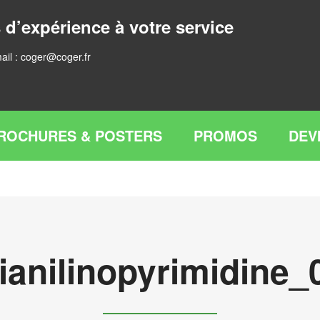
 d’expérience à votre service
ail :
coger@coger.fr
ROCHURES & POSTERS
PROMOS
DEV
ianilinopyrimidine_