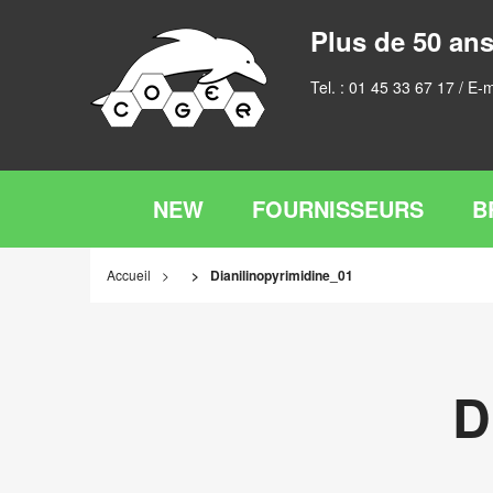
Plus de 50 ans
Tel. :
01 45 33 67 17
/ E-m
NEW
FOURNISSEURS
B
Accueil
Dianilinopyrimidine_01
D