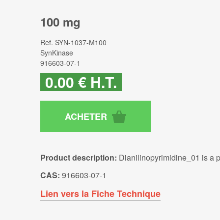
100 mg
Ref.
SYN-1037-M100
SynKinase
916603-07-1
0
.00
€
H.T.
Product description:
Dianilinopyrimidine_01 is a p
CAS:
916603-07-1
Lien vers la Fiche Technique