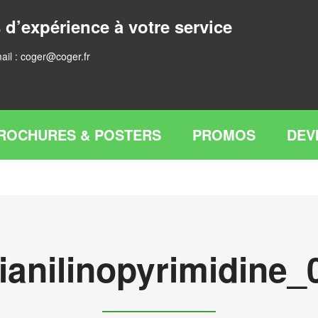
 d’expérience à votre service
ail :
coger@coger.fr
ROCHURES & POSTERS
PROMOS
DEV
ianilinopyrimidine_