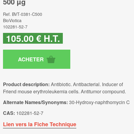
500 µg
Ref.
BVT-0381-C500
BioViotica
102281-52-7
105
.00
€
H.T.
Product description:
Antibiotic. Antibacterial. Inducer of
Friend mouse erythroleukemia cells. Antitumor compound.
Alternate Names/Synonyms:
30-Hydroxy-naphthomycin C
CAS:
102281-52-7
Lien vers la Fiche Technique