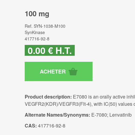
100 mg
Ref.
SYN-1038-M100
SynKinase
417716-92-8
0
.00
€
H.T.
Product description:
E7080 is an orally active inh
VEGFR2(KDR)/VEGFR3(Flt-4), with IC(50) values o
Alternate Names/Synonyms:
E-7080; Lenvatinib
CAS:
417716-92-8