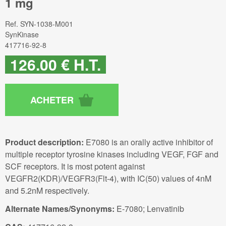
1 mg
Ref.
SYN-1038-M001
SynKinase
417716-92-8
126
.00
€
H.T.
Product description:
E7080 is an orally active inhibitor of
multiple receptor tyrosine kinases including VEGF, FGF and
SCF receptors. It is most potent against
VEGFR2(KDR)/VEGFR3(Flt-4), with IC(50) values of 4nM
and 5.2nM respectively.
Alternate Names/Synonyms:
E-7080; Lenvatinib