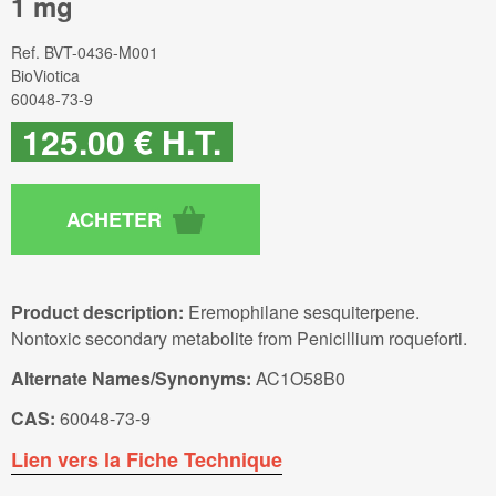
1 mg
Ref.
BVT-0436-M001
BioViotica
60048-73-9
125
.00
€
H.T.
Product description:
Eremophilane sesquiterpene.
Nontoxic secondary metabolite from Penicillium roqueforti.
Alternate Names/Synonyms:
AC1O58B0
CAS:
60048-73-9
Lien vers la Fiche Technique