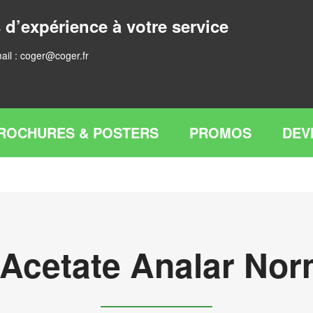
 d’expérience à votre service
ail :
coger@coger.fr
ROCHURES & POSTERS
PROMOS
DEV
 Acetate Analar No