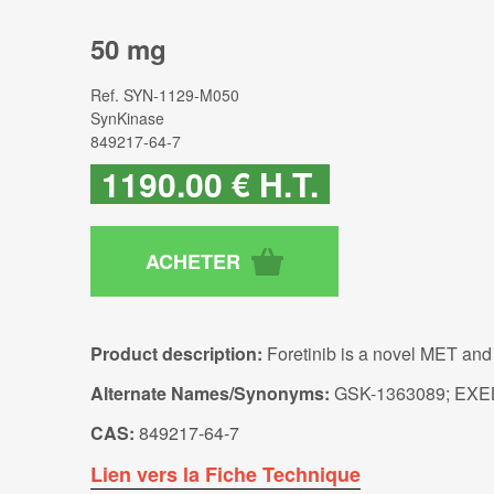
50 mg
Ref.
SYN-1129-M050
SynKinase
849217-64-7
1190
.00
€
H.T.
Product description:
Foretinib is a novel MET an
Alternate Names/Synonyms:
GSK-1363089; EXE
CAS:
849217-64-7
Lien vers la Fiche Technique