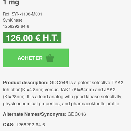
1 mg
Ref.
SYN-1198-M001
SynKinase
1258292-64-6
126
.00
€
H.T.
Product description:
GDC046 is a potent selective TYK2
inhibitor (Ki=4.8nm) versus JAK1 (Ki=84nm) and JAK2
(Ki=28nm). It is a lead analog with good kinase selectivity,
physicochemical properties, and pharmacokinetic profile.
Alternate Names/Synonyms:
GDC046
CAS:
1258292-64-6