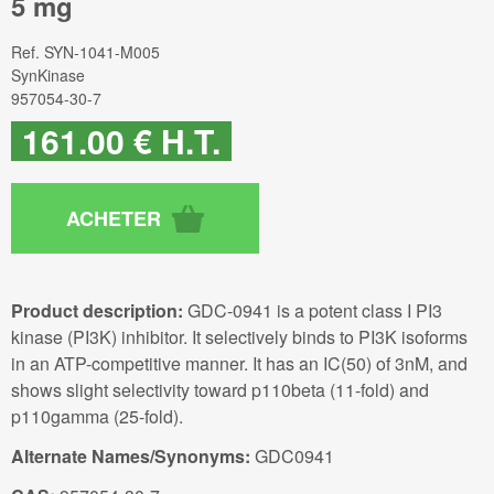
5 mg
Ref.
SYN-1041-M005
SynKinase
957054-30-7
161
.00
€
H.T.
Product description:
GDC-0941 is a potent class I PI3
kinase (PI3K) inhibitor. It selectively binds to PI3K isoforms
in an ATP-competitive manner. It has an IC(50) of 3nM, and
shows slight selectivity toward p110beta (11-fold) and
p110gamma (25-fold).
Alternate Names/Synonyms:
GDC0941