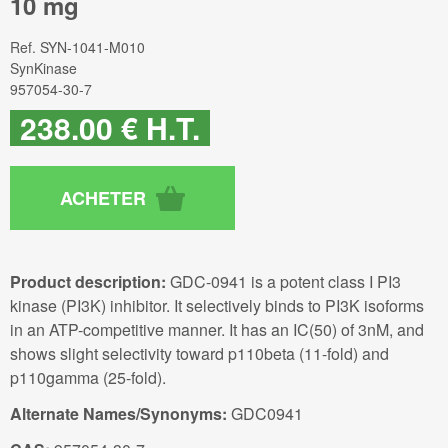
10 mg
Ref.
SYN-1041-M010
SynKinase
957054-30-7
238
.00
€
H.T.
Product description:
GDC-0941 is a potent class I PI3
kinase (PI3K) inhibitor. It selectively binds to PI3K isoforms
in an ATP-competitive manner. It has an IC(50) of 3nM, and
shows slight selectivity toward p110beta (11-fold) and
p110gamma (25-fold).
Alternate Names/Synonyms:
GDC0941