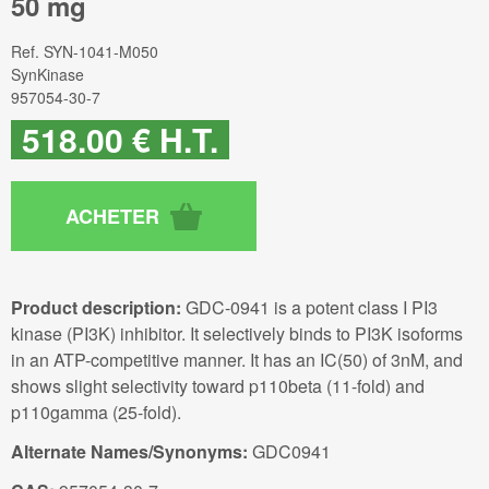
50 mg
Ref.
SYN-1041-M050
SynKinase
957054-30-7
518
.00
€
H.T.
Product description:
GDC-0941 is a potent class I PI3
kinase (PI3K) inhibitor. It selectively binds to PI3K isoforms
in an ATP-competitive manner. It has an IC(50) of 3nM, and
shows slight selectivity toward p110beta (11-fold) and
p110gamma (25-fold).
Alternate Names/Synonyms:
GDC0941