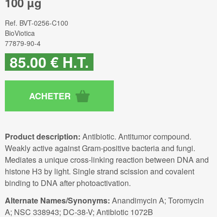
100 µg
Ref.
BVT-0256-C100
BioViotica
77879-90-4
85
.00
€
H.T.
Product description:
Antibiotic. Antitumor compound.
Weakly active against Gram-positive bacteria and fungi.
Mediates a unique cross-linking reaction between DNA and
histone H3 by light. Single strand scission and covalent
binding to DNA after photoactivation.
Alternate Names/Synonyms:
Anandimycin A; Toromycin
A; NSC 338943; DC-38-V; Antibiotic 1072B