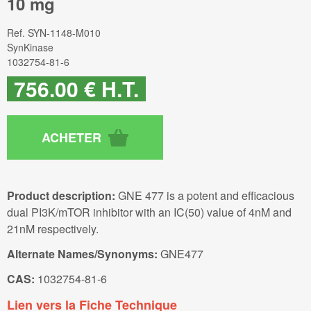
10 mg
Ref.
SYN-1148-M010
SynKinase
1032754-81-6
756
.00
€
H.T.
Product description:
GNE 477 is a potent and efficacious
dual PI3K/mTOR inhibitor with an IC(50) value of 4nM and
21nM respectively.
Alternate Names/Synonyms:
GNE477
CAS:
1032754-81-6
Lien vers la Fiche Technique