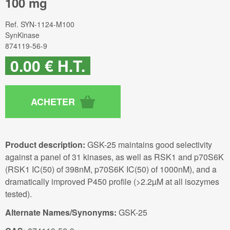
100 mg
Ref.
SYN-1124-M100
SynKinase
874119-56-9
0
.00
€
H.T.
Product description:
GSK-25 maintains good selectivity
against a panel of 31 kinases, as well as RSK1 and p70S6K
(RSK1 IC(50) of 398nM, p70S6K IC(50) of 1000nM), and a
dramatically improved P450 profile (>2.2µM at all isozymes
tested).
Alternate Names/Synonyms:
GSK-25