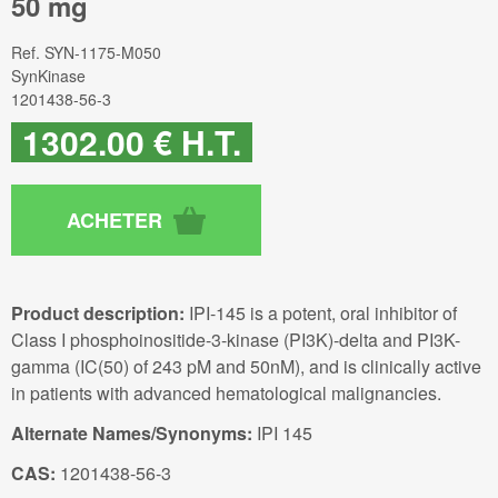
50 mg
Ref.
SYN-1175-M050
SynKinase
1201438-56-3
1302
.00
€
H.T.
Product description:
IPI-145 is a potent, oral inhibitor of
Class I phosphoinositide-3-kinase (PI3K)-delta and PI3K-
gamma (IC(50) of 243 pM and 50nM), and is clinically active
in patients with advanced hematological malignancies.
Alternate Names/Synonyms:
IPI 145
CAS:
1201438-56-3