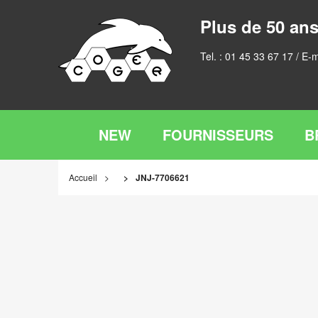
Plus de 50 ans
Tel. :
01 45 33 67 17
/ E-m
NEW
FOURNISSEURS
B
Accueil
JNJ-7706621