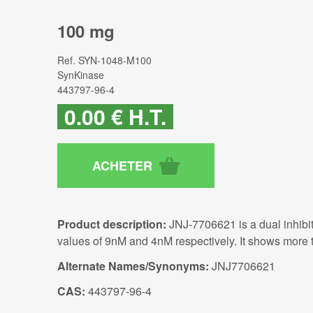
100 mg
Ref.
SYN-1048-M100
SynKinase
443797-96-4
0
.00
€
H.T.
Product description:
JNJ-7706621 is a dual inhibi
values of 9nM and 4nM respectively. It shows more t
Alternate Names/Synonyms:
JNJ7706621
CAS:
443797-96-4