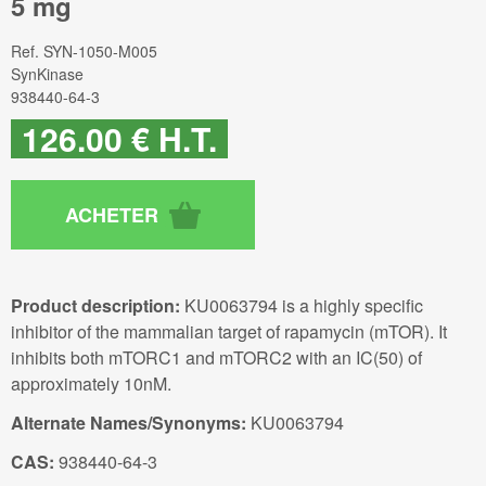
5 mg
Ref.
SYN-1050-M005
SynKinase
938440-64-3
126
.00
€
H.T.
Product description:
KU0063794 is a highly specific
inhibitor of the mammalian target of rapamycin (mTOR). It
inhibits both mTORC1 and mTORC2 with an IC(50) of
approximately 10nM.
Alternate Names/Synonyms:
KU0063794
CAS:
938440-64-3