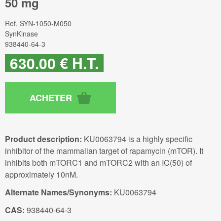
50 mg
Ref.
SYN-1050-M050
SynKinase
938440-64-3
630
.00
€
H.T.
Product description:
KU0063794 is a highly specific
inhibitor of the mammalian target of rapamycin (mTOR). It
inhibits both mTORC1 and mTORC2 with an IC(50) of
approximately 10nM.
Alternate Names/Synonyms:
KU0063794
CAS:
938440-64-3