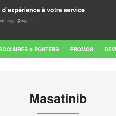
 d’expérience à votre service
ail :
coger@coger.fr
ROCHURES & POSTERS
PROMOS
DEV
Masatinib