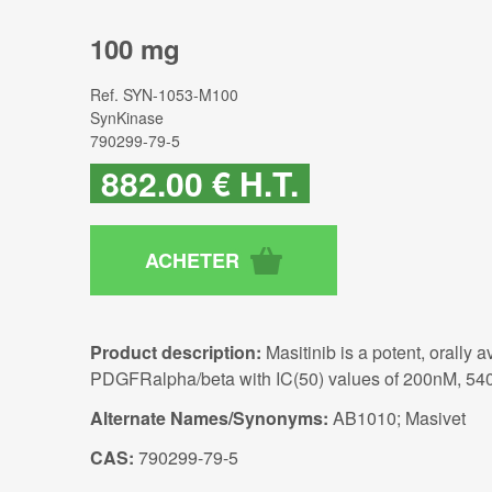
100 mg
Ref.
SYN-1053-M100
SynKinase
790299-79-5
882
.00
€
H.T.
Product description:
Masitinib is a potent, orally 
PDGFRalpha/beta with IC(50) values of 200nM, 540
Alternate Names/Synonyms:
AB1010; Masivet
CAS:
790299-79-5