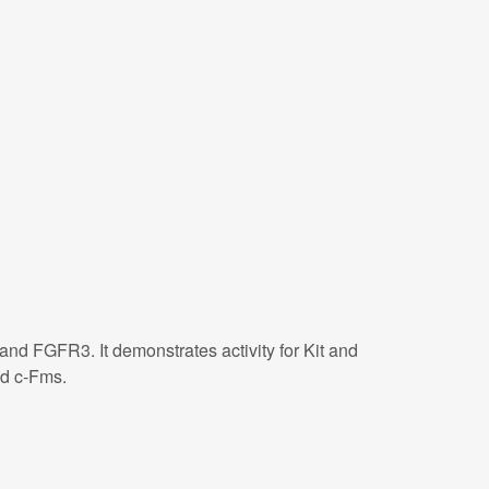
R and FGFR3. It demonstrates activity for Kit and
nd c-Fms.