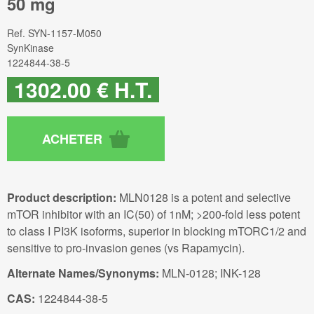
50 mg
Ref.
SYN-1157-M050
SynKinase
1224844-38-5
1302
.00
€
H.T.
Product description:
MLN0128 is a potent and selective
mTOR inhibitor with an IC(50) of 1nM; >200-fold less potent
to class I PI3K isoforms, superior in blocking mTORC1/2 and
sensitive to pro-invasion genes (vs Rapamycin).
Alternate Names/Synonyms:
MLN-0128; INK-128
CAS:
1224844-38-5