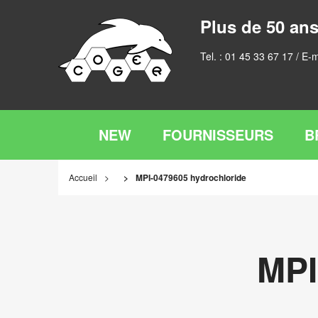
Plus de 50 ans
Tel. :
01 45 33 67 17
/ E-m
NEW
FOURNISSEURS
B
Accueil
MPI-0479605 hydrochloride
MPI