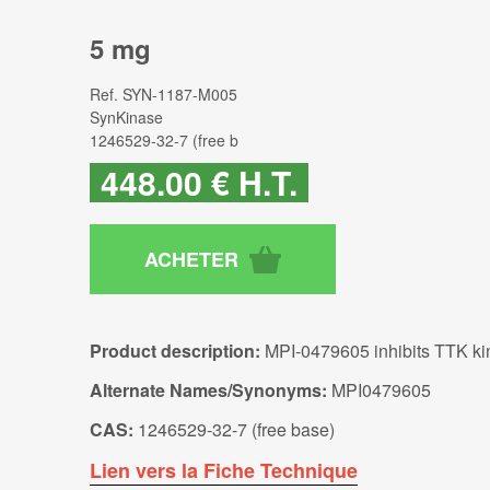
5 mg
Ref.
SYN-1187-M005
SynKinase
1246529-32-7 (free b
448
.00
€
H.T.
Product description:
MPI-0479605 inhibits TTK kina
Alternate Names/Synonyms:
MPI0479605
CAS:
1246529-32-7 (free base)
Lien vers la Fiche Technique