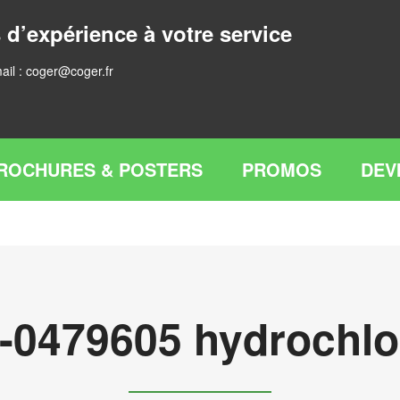
 d’expérience à votre service
ail :
coger@coger.fr
ROCHURES & POSTERS
PROMOS
DEV
-0479605 hydrochlo