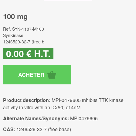
100 mg
Ref.
SYN-1187-M100
SynKinase
1246529-32-7 (free b
0
.00
€
H.T.
Product description:
MPI-0479605 inhibits TTK kinase
activity in vitro with an IC(50) of 4nM.
Alternate Names/Synonyms:
MPI0479605
CAS:
1246529-32-7 (free base)